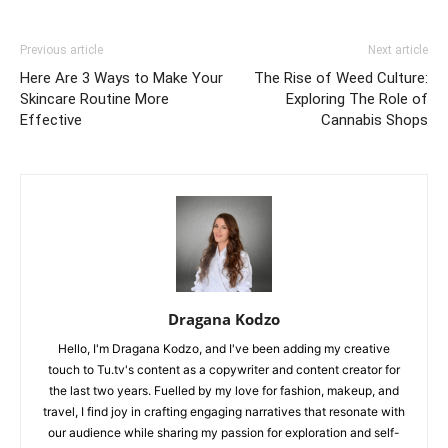
Previous article
Next article
Here Are 3 Ways to Make Your
The Rise of Weed Culture:
Skincare Routine More
Exploring The Role of
Effective
Cannabis Shops
Dragana Kodzo
Hello, I'm Dragana Kodzo, and I've been adding my creative
touch to Tu.tv's content as a copywriter and content creator for
the last two years. Fuelled by my love for fashion, makeup, and
travel, I find joy in crafting engaging narratives that resonate with
our audience while sharing my passion for exploration and self-