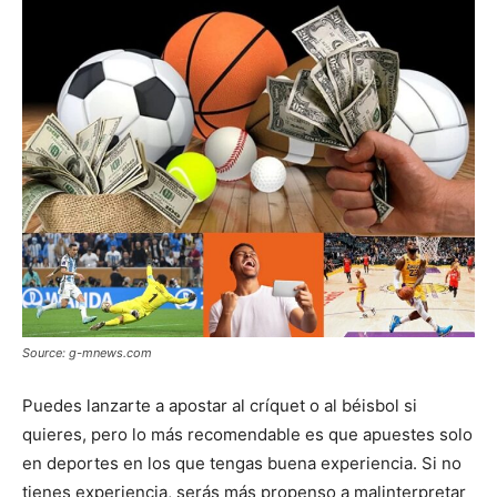
Source: g-mnews.com
Puedes lanzarte a apostar al críquet o al béisbol si
quieres, pero lo más recomendable es que apuestes solo
en deportes en los que tengas buena experiencia. Si no
tienes experiencia, serás más propenso a malinterpretar