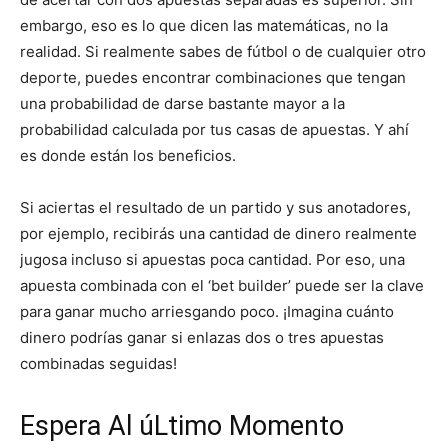
embargo, eso es lo que dicen las matemáticas, no la
realidad. Si realmente sabes de fútbol o de cualquier otro
deporte, puedes encontrar combinaciones que tengan
una probabilidad de darse bastante mayor a la
probabilidad calculada por tus casas de apuestas. Y ahí
es donde están los beneficios.
Si aciertas el resultado de un partido y sus anotadores,
por ejemplo, recibirás una cantidad de dinero realmente
jugosa incluso si apuestas poca cantidad. Por eso, una
apuesta combinada con el ‘bet builder’ puede ser la clave
para ganar mucho arriesgando poco. ¡Imagina cuánto
dinero podrías ganar si enlazas dos o tres apuestas
combinadas seguidas!
Espera Al úLtimo Momento