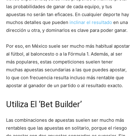
las probabilidades de ganar de cada equipo, y tus
apuestas no serán tan eficaces. En cualquier deporte hay
muchos detalles que pueden
inclinar el resultado
en una
dirección u otra, y dominarlos es clave para poder ganar.
Por eso, en México suele ser mucho más habitual apostar
al fútbol, al baloncesto o a la Fórmula 1. Además, al ser
más populares, estas competiciones suelen tener
muchas apuestas secundarias a las que puedes apostar,
lo que con frecuencia resulta incluso más rentable que
apostar al ganador de un partido o al resultado exacto.
Utiliza El ‘Bet Builder’
Las combinaciones de apuestas suelen ser mucho más
rentables que las apuestas en solitario, porque el riesgo
de acertar con dos apuestas separadas es superior. Sin