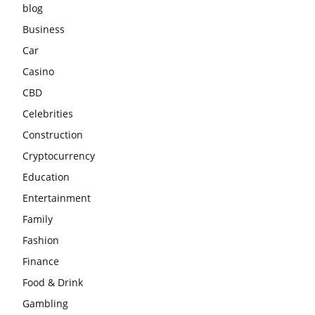
blog
Business
Car
Casino
CBD
Celebrities
Construction
Cryptocurrency
Education
Entertainment
Family
Fashion
Finance
Food & Drink
Gambling