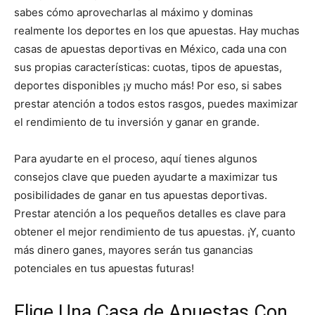
sabes cómo aprovecharlas al máximo y dominas
realmente los deportes en los que apuestas. Hay muchas
casas de apuestas deportivas en México, cada una con
sus propias características: cuotas, tipos de apuestas,
deportes disponibles ¡y mucho más! Por eso, si sabes
prestar atención a todos estos rasgos, puedes maximizar
el rendimiento de tu inversión y ganar en grande.
Para ayudarte en el proceso, aquí tienes algunos
consejos clave que pueden ayudarte a maximizar tus
posibilidades de ganar en tus apuestas deportivas.
Prestar atención a los pequeños detalles es clave para
obtener el mejor rendimiento de tus apuestas. ¡Y, cuanto
más dinero ganes, mayores serán tus ganancias
potenciales en tus apuestas futuras!
Elige Una Casa de Apuestas Con