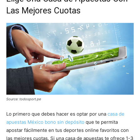
Las Mejores Cuotas
Source: todosport.pe
Lo primero que debes hacer es optar por una
casa de
apuestas México bono sin depósito
que te permita
apostar fácilmente en tus deportes online favoritos con
las mejores cuotas. Si una casa de apuestas te ofrece 1-3