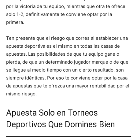
por la victoria de tu equipo, mientras que otra te ofrece
solo 1-2, definitivamente te conviene optar por la
primera.
Ten presente que el riesgo que corres al establecer una
apuesta deportiva es el mismo en todas las casas de
apuestas. Las posibilidades de que tu equipo gane o
pierda, de que un determinado jugador marque o de que
se llegue al medio tiempo con un cierto resultado, son
siempre idénticas. Por eso te conviene optar por la casa
de apuestas que te ofrezca una mayor rentabilidad por el
mismo riesgo.
Apuesta Solo en Torneos
Deportivos Que Domines Bien