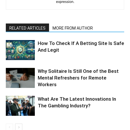
expression.
RELATED ARTICLES
MORE FROM AUTHOR
How To Check If A Betting Site Is Safe
And Legit
Why Solitaire Is Still One of the Best
Mental Refreshers for Remote
Workers
What Are The Latest Innovations In
The Gambling Industry?