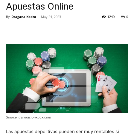
Apuestas Online
By
Dragana Kodzo
-
May 24, 2023
1240
0
Source: generacionxbox.com
Las apuestas deportivas pueden ser muy rentables si